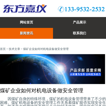
网站首页
产品展示
新闻资讯
联系我们
首页
>
技术文章
> 煤矿企业如何对机电设备做安全管理
煤矿企业如何对机电设备做安全管理
因煤矿自身的特殊环境，煤矿的机电设备管理带来了不少的
困难。煤矿机电设备的安全管理工作关系着煤矿能否实现安全生