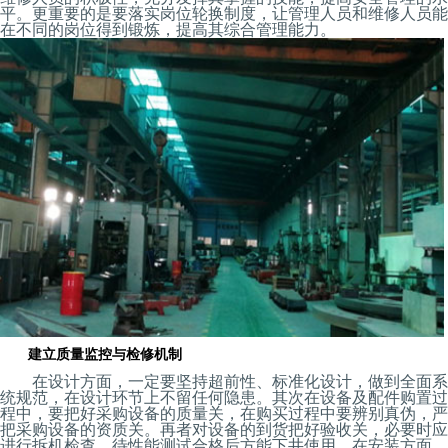
平。更重要的是要落实岗位轮换制度，让管理人员和维修人员能
在不同的岗位得到锻炼，提高其综合管理能力。
建立质量监控与检修机制
在设计方面，一定要坚持超前性、标准化设计，做到全面系
统规范，在设计环节上不留任何隐患。其次在设备及配件购置过
程中，要把好采购设备的质量关，在购买过程中要辨别真伪，严
把采购设备的资质关。再者对设备的到货把好验收关，必要时应
进行拆机检查，待性能测试合格后方能下井使用。在安装方面，