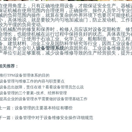
在使用角度上，只有正确地使用设备，才能保证安全生产。器械
保证机械在使用范围内合理使用，正确操作。操作人员学习专业
械的负荷范围内操作，就算在复杂的外界环境下也要尽可能使机
小，具体地说，就是要较为均匀地加减油门，防止发动机、工作
较为平缓的负荷变动。
在机械配件的修复和保养时，检修人员应该对设备定期检查、修
命增长，也能使机械在运行过程中保持良好的状态。具体表现为
工业设备广泛使用于石油工业、化学工业、船舶制造、电力工程
备、建筑材料、冶金工业及国防科学研究等行业，因而工业设备
也是生产企业引入
设备管理系统
的原因所在。
工业设备维修是生
产单位引起足够重视，减少设备维修导致的生产经营损失，提升
相关推荐：
推行TPM设备管理体系的目的
设备管理与维修工作的内容与职责要点
设备总出故障，责任在谁？看看设备管理员怎么说
设备管理的三个要素--技术、经辨和管理
提高企业的设备管理水平需要做好设备管理基础工作
上一篇：
设备管理的主要基本特征有哪些
下一篇：
设备管理中对于设备维修安全操作详细规范