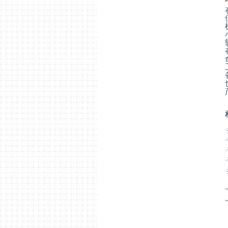
·
·
·
·
·