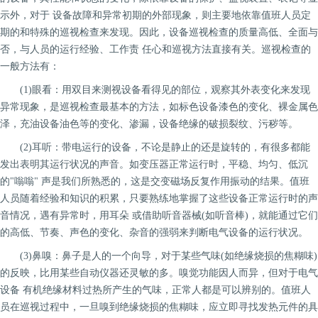
示外，对于 设备故障和异常初期的外部现象，则主要地依靠值班人员定
期的和特殊的巡视检查来发现。因此，设备巡视检查的质量高低、全面与
否，与人员的运行经验、工作责 任心和巡视方法直接有关。巡视检查的
一般方法有：
(1)眼看：用双目来测视设备看得见的部位，观察其外表变化来发现
异常现象，是巡视检查最基本的方法，如标色设备漆色的变化、裸金属色
泽，充油设备油色等的变化、渗漏，设备绝缘的破损裂纹、污秽等。
(2)耳听：带电运行的设备，不论是静止的还是旋转的，有很多都能
发出表明其运行状况的声音。如变压器正常运行时，平稳、均匀、低沉
的"嗡嗡" 声是我们所熟悉的，这是交变磁场反复作用振动的结果。值班
人员随着经验和知识的积累，只要熟练地掌握了这些设备正常运行时的声
音情况，遇有异常时，用耳朵 或借助听音器械(如听音棒)，就能通过它们
的高低、节奏、声色的变化、杂音的强弱来判断电气设备的运行状况。
(3)鼻嗅：鼻子是人的一个向导，对于某些气味(如绝缘烧损的焦糊味)
的反映，比用某些自动仪器还灵敏的多。嗅觉功能因人而异，但对于电气
设备 有机绝缘材料过热所产生的气味，正常人都是可以辨别的。值班人
员在巡视过程中，一旦嗅到绝缘烧损的焦糊味，应立即寻找发热元件的具