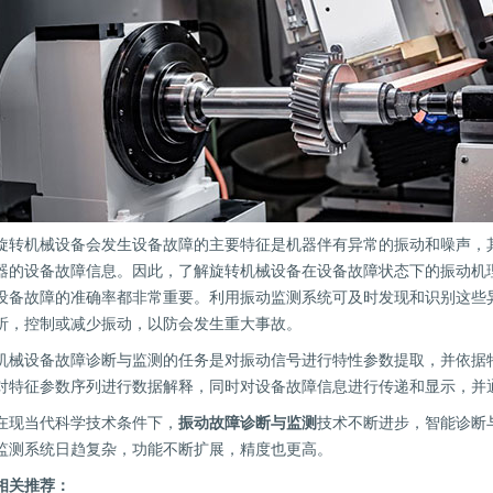
旋转机械设备会发生设备故障的主要特征是机器伴有异常的振动和噪声，
器的设备故障信息。因此，了解旋转机械设备在设备故障状态下的振动机
设备故障的准确率都非常重要。利用振动监测系统可及时发现和识别这些
析，控制或减少振动，以防会发生重大事故。
机械设备故障诊断与监测的任务是对振动信号进行特性参数提取，并依据
对特征参数序列进行数据解释，同时对设备故障信息进行传递和显示，并
在现当代科学技术条件下，
振动故障诊断与监测
技术不断进步，智能诊断
监测系统日趋复杂，功能不断扩展，精度也更高。
相关推荐：