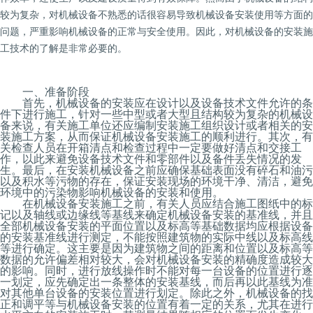
较为复杂，对机械设备不熟悉的话很容易导致机械设备安装使用等方面的
问题，严重影响机械设备的正常与安全使用。因此，对机械设备的安装施
工技术的了解是非常必要的。
一、准备阶段
首先，机械设备的安装应在设计以及设备技术文件允许的条
件下进行施工，针对一些中型或者大型且结构较为复杂的机械设
备来说，有关施工单位还应编制安装施工组织设计或者相关的安
装施工方案，从而保证机械设备安装施工的顺利进行。其次，有
关检查人员在开箱清点和检查过程中一定要做好清点和交接工
作，以此来避免设备技术文件和零部件以及备件丢失情况的发
生。最后，在安装机械设备之前应确保基础表面没有碎石和油污
以及积水等污物的存在，保证安装现场的环境干净、清洁，避免
环境中的污染物影响机械设备的安装和使用。
在机械设备安装施工之前，有关人员应结合施工图纸中的标
记以及轴线或边缘线等基线来确定机械设备安装的基准线，并且
全部机械设备安装的平面位置以及标高等基础数据均应根据设备
的安装基准线进行测定，不能按照建筑物的实际中线以及标高线
等进行确定。这主要是因为建筑物之间的距离和位置以及标高等
数据的允许偏差相对较大，会对机械设备安装的精确度造成较大
的影响。同时，进行放线操作时不能对每一台设备的位置进行逐
一划定，应先确定出一条整体的安装基线，而后再以此基线为准
对其他单台设备的安装位置进行划定。除此之外，机械设备的找
正和调平等与机械设备安装的位置有着一定的关系，尤其在进行