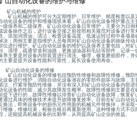
矿山自动化设备的维护与维修
矿山机械的维护
矿山机械的维护可分为定期维护、日常维护、精度检查以及定
自动化设备的维护和维修现状来看，矿山自动化设备维护重点主
一级保养和二级保养。矿山自动化设备日常维护，主要分为日例
成设备操作之后，进行设备交接之前按照相关规范对设备进行常
性、添加润滑油、清洁，检查设备温度、低速运转过程中各项基
解决；周例主要是指维护人员每周对矿山自动化设备的操纵传动
部位进行维护。矿山自动化设备的维护以及保养主要包括，对矿
卸、清理，疏通管道和油路，更换滤油器和毛毡等部件，记录一
保养主要是对设备内部装置进行清洗、修理，修复磨损部件，并
的主要是提升设备性能和可靠性，延长设备使用寿命。
矿山自动化设备的维修
矿山自动化设备的维修包括预防性维修和故障性维修，预防性
化设备进行维护，消除自动化设备潜在的零部件损坏与故障，主
清洁、拧紧等预防性维修，并没有深入到矿山自动化设备内部进
动化设备的性能，减少其故障发生概率。故障性维修则主要是在
前提下进行的，故障性维修以排查矿山自动化设备故障，恢复矿
要通过具体的维修技术来提升故障修复效率。目前在矿山自动化
互换法，即将设备中的损伤元件用新的机械元件替换掉，并采取
行维修，维修结束，检验合格后再重新使用。这种维修方式不仅
程，还能提高机械设备的出勤率，从而提高矿山企业的效益。