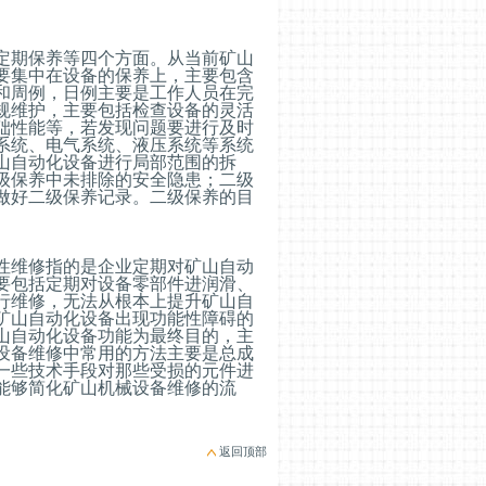
期保养等四个方面。从当前矿山
要集中在设备的保养上，主要包含
和周例，日例主要是工作人员在完
规维护，主要包括检查设备的灵活
础性能等，若发现问题要进行及时
系统、电气系统、液压系统等系统
山自动化设备进行局部范围的拆
级保养中未排除的安全隐患；二级
做好二级保养记录。二级保养的目
维修指的是企业定期对矿山自动
要包括定期对设备零部件进润滑、
行维修，无法从根本上提升矿山自
矿山自动化设备出现功能性障碍的
山自动化设备功能为最终目的，主
设备维修中常用的方法主要是总成
一些技术手段对那些受损的元件进
能够简化矿山机械设备维修的流
返回顶部